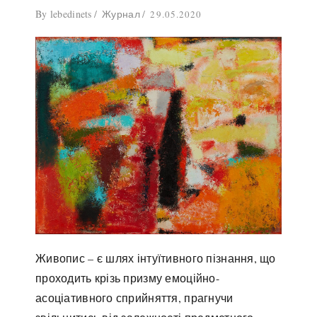
By
lebedinets
Журнал
29.05.2020
Живопис – є шлях інтуїтивного пізнання, що
проходить крізь призму емоційно-
асоціативного сприйняття, прагнучи