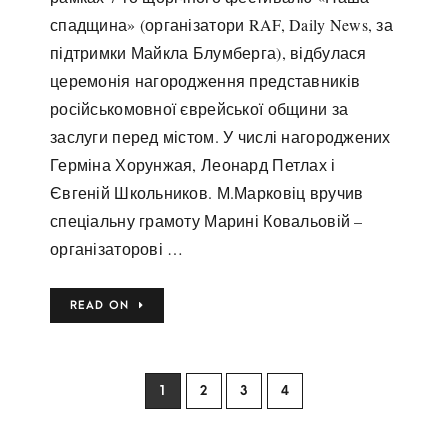
спадщина» (організатори RAF, Daily News, за
підтримки Майкла Блумберга), відбулася
церемонія нагородження представників
російськомовної єврейської общини за
заслуги перед містом. У числі нагороджених
Герміна Хорунжая, Леонард Петлах і
Євгеній Школьников. М.Марковіц вручив
спеціальну грамоту Марині Ковальовій –
організаторові …
READ ON
1
2
3
4