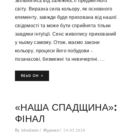
звільнитись від залежності предметного
світу. Виразна сила кольору, як основного
елементу, завжди буде прихована від нашої
свідомості та може бути сприйнята тільки
завдяки інтуїції. Сенс живопису прихований
у ньому самому. Отож, маємо закони
кольору, процеси його побудови –
позачасові, безмежні та невичерпні. …
READ ON
«НАША СПАДЩИНА»:
ФІНАЛ
By
lebedinets
Журнал
29.05.2020