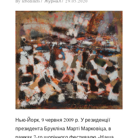
By
lebedinets
Журнал
29.05.2020
Нью-Йорк, 9 червня 2009 р. У резиденції
президента Брукліна Марті Марковіца, в
рамках 7-го щорічного фестивалю «Наша